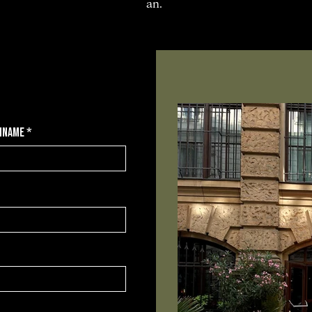
an.
hname