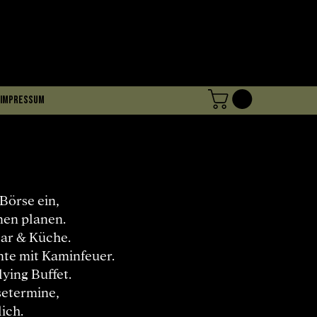
Impressum
Börse ein,
onen planen.
Bar & Küche.
te mit Kaminfeuer.
ying Buffet.
setermine,
ich.