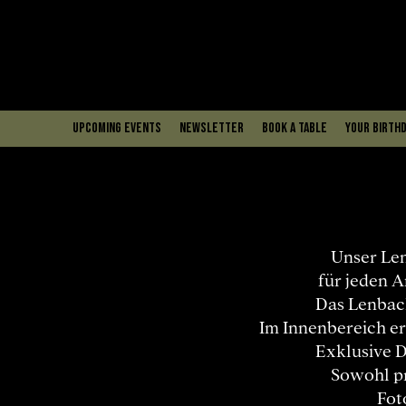
upcoming events
Newsletter
book a table
Your Birthd
Unser Len
für jeden A
Das Lenbach
Im Innenbereich e
Exklusive D
Sowohl pr
Fot