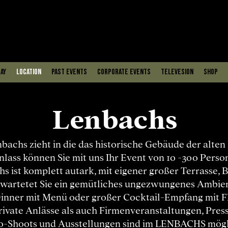
ay
Location
PAST EVENTS
Corporate Events
Televesion
Shop
Lenbachs
bachs zieht in die das historische Gebäude der alten 
nlass können Sie mit uns Ihr Event von 10 -300 Pers
s ist komplett autark, mit eigener großer Terrasse, 
rwartetet Sie ein gemütliches ungezwungenes Ambien
inner mit Menü oder großer Cocktail-Empfang mit Fl
ivate Anlässe als auch Firmenveranstaltungen, Pres
o-Shoots und Ausstellungen sind im LENBACHS mögl