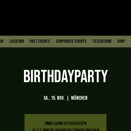
ay
Location
PAST EVENTS
Corporate Events
Televesion
Shop
Birthdayparty
Sa., 15. Nov.
  |  
München
Anmeldung geschlossen
Jetzt andere Veranstaltungen ansehen