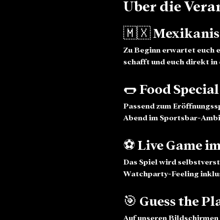
Über die Vera
🇲🇽 Mexikani
Zu Beginn erwartet euch e
schafft und euch direkt i
🌭 Food Special
Passend zum Eröffnungsspi
Abend im Sportsbar-Ambi
⚽ Live Game im
Das Spiel wird selbstvers
Watchparty-Feeling inklus
🎯 Guess the Pl
Auf unseren Bildschirmen 