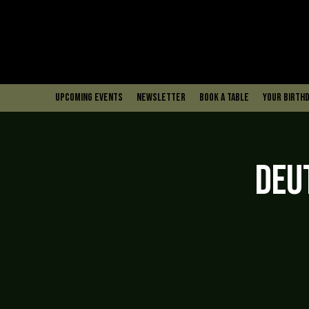
upcoming events
Newsletter
book a table
Your Birthd
Deu