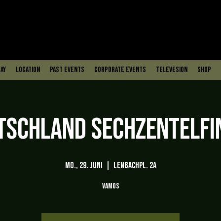
ay
Location
PAST EVENTS
Corporate Events
Televesion
Shop
tschland Sechzentelfi
Mo., 29. Juni
  |  
Lenbachpl. 2A
Vamos