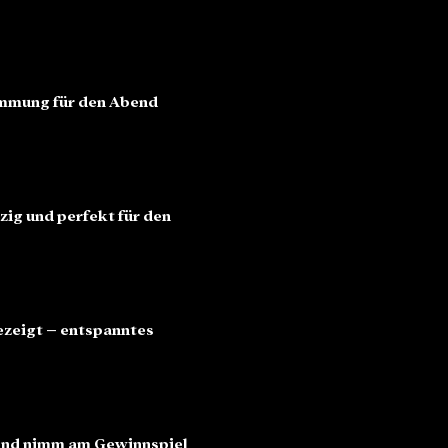
immung für den Abend 
rzig und perfekt für den 
ezeigt – entspanntes 
 und nimm am Gewinnspiel 