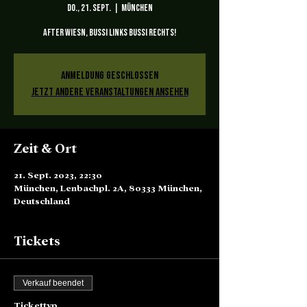
Do., 21. Sept.
  |  
München
After Wiesn, Bussi links Bussi rechts!
Anmeldung geschlossen
Jetzt andere Veranstaltungen ansehen
Zeit & Ort
21. Sept. 2023, 22:30
München, Lenbachpl. 2A, 80333 München,
Deutschland
Tickets
Verkauf beendet
Tickettyp