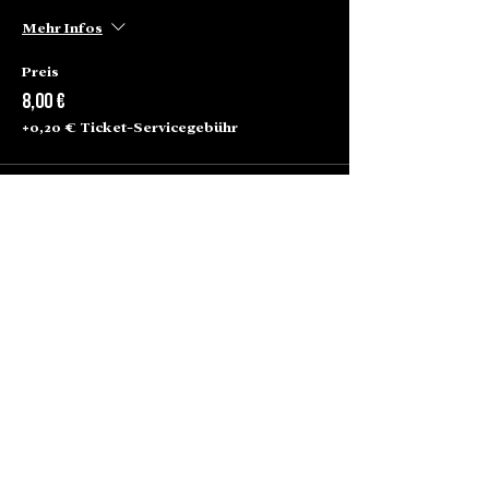
Mehr Infos
Preis
8,00 €
+0,20 € Ticket-Servicegebühr
Alte Börse Passage
Lenbachplatz 2a