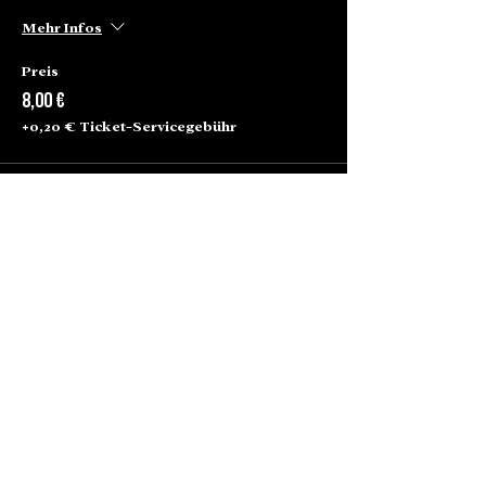
Mehr Infos
Preis
8,00 €
+0,20 € Ticket-Servicegebühr
Alte Börse Passage
Lenbachplatz 2a