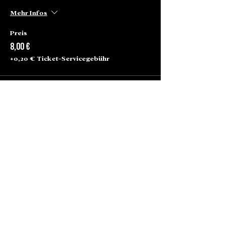
Mehr Infos
Preis
8,00 €
+0,20 € Ticket-Servicegebühr
Alte Börse Passage
Lenbachplatz 2a