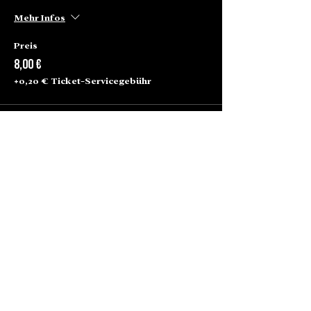
Mehr Infos
Preis
8,00 €
+0,20 € Ticket-Servicegebühr
Alte Börse Passage
Lenbachplatz 2a