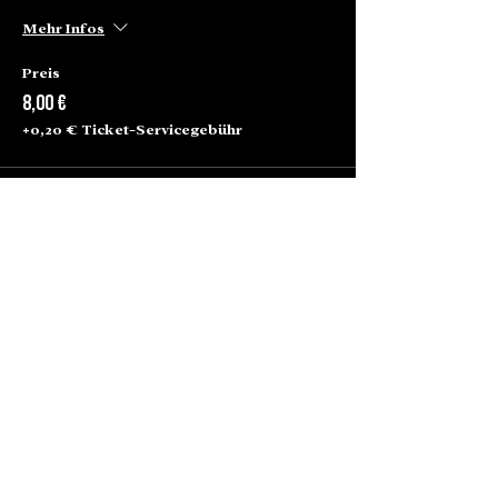
Mehr Infos
Preis
8,00 €
+0,20 € Ticket-Servicegebühr
Alte Börse Passage
Lenbachplatz 2a