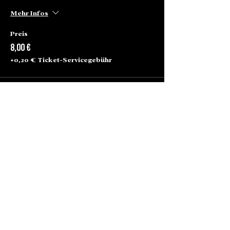
Mehr Infos
Preis
8,00 €
+0,20 € Ticket-Servicegebühr
Alte Börse Passage
Lenbachplatz 2a