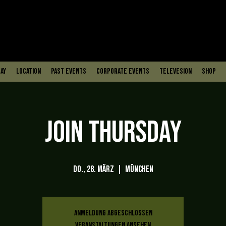
ay
Location
PAST EVENTS
Corporate Events
Televesion
Shop
JOIN THURSDAY
Do., 28. März
  |  
München
Anmeldung abgeschlossen
Veranstaltungen ansehen