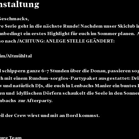
nstaltung
 Geschmacks,
 Serie geht in die nächste Runde! Nachdem unser Skiclub in
nbedingt ein erstes Highlight für euch im Sommer planen.  A
orso nach /ACHTUNG: ANLEGE STELLE GEÄNDERT:
d schippern ganze 6-7 Stunden über die Donau, passieren sog
ch mit einem Rundum-sorglos-Partypaket ausgestattet: Drin
und natürlich DJs, die euch in Lenbachs Manier ein buntes P
 und  idyllischen Dörfern schaukelt die Seele in den Sonne
nbachs  zur Afterparty.
eil der Crew wirst und mit an Bord kommst.
ure Team