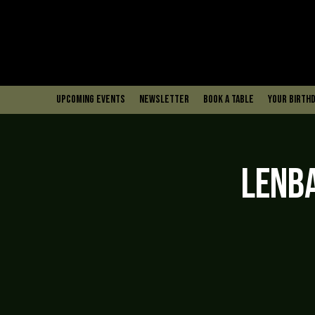
upcoming events
Newsletter
book a table
Your Birthd
Lenb