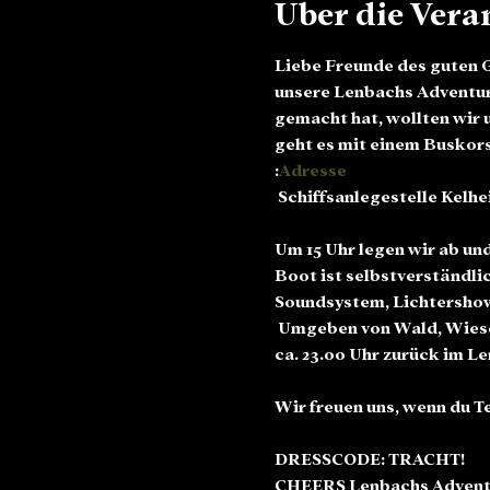
Über die Vera
Liebe Freunde des guten
unsere Lenbachs Adventure
gemacht hat, wollten wir u
geht es mit einem Busk
:
Adresse
Um 15 Uhr legen wir ab un
Boot ist selbstverständli
Soundsystem, Lichtershow 
 Umgeben von Wald, Wiesen
ca. 23.00 Uhr zurück im Le
Wir freuen uns, wenn du T
​DRESSCODE: TRACHT!
CHEERS Lenbachs Advent