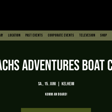
ay
Location
PAST EVENTS
Corporate Events
Televesion
Shop
achs Adventures Boat C
Sa., 15. Juni
  |  
Kelheim
Komm an Board!