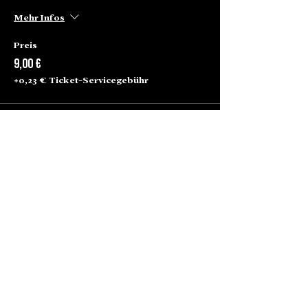
Mehr Infos
Preis
9,00 €
+0,23 € Ticket-Servicegebühr
Alte Börse Passage
Lenbachplatz 2a