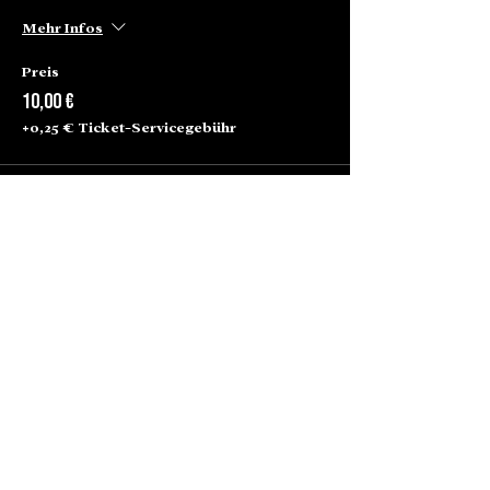
Mehr Infos
Preis
10,00 €
+0,25 € Ticket-Servicegebühr
Alte Börse Passage
Lenbachplatz 2a