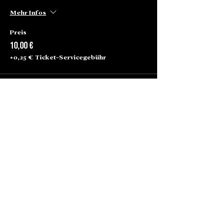
Mehr Infos
Preis
10,00 €
+0,25 € Ticket-Servicegebühr
Alte Börse Passage
Lenbachplatz 2a