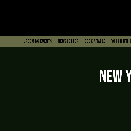
upcoming events
Newsletter
book a table
Your Birthd
NEW Y