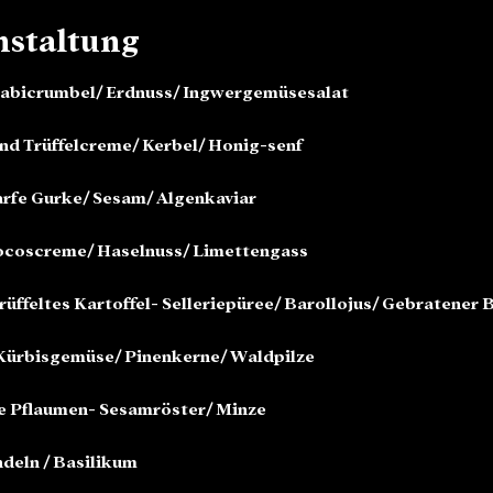
nstaltung
abicrumbel/ Erdnuss/ Ingwergemüsesalat 
nd Trüffelcreme/ Kerbel/ Honig-senf 
rfe Gurke/ Sesam/ Algenkaviar 
ocoscreme/ Haselnuss/ Limettengass 
üffeltes Kartoffel- Selleriepüree/ Barollojus/ Gebratener
 Kürbisgemüse/ Pinenkerne/ Waldpilze 
 Pflaumen- Sesamröster/ Minze 
deln / Basilikum