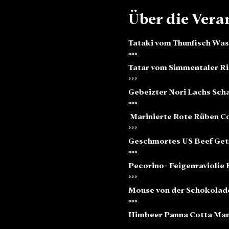
Über die Vera
Tataki vom Thunfisch Was
*** 
Tatar vom Simmentaler Ri
***
Gebeizter Nori Lachs Scha
***
 Marinierte Rote Rüben C
***
Geschmortes US Beef Getr
***
Pecorino- Feigenraviolie
***
Mouse von der Schokolade
***
Himbeer Panna Cotta Man