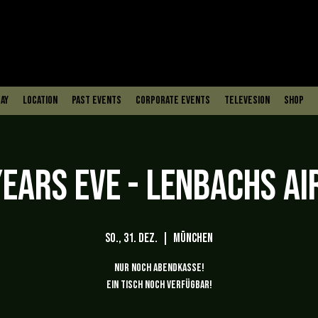
ay
Location
PAST EVENTS
Corporate Events
Televesion
Shop
EARS EVE - LENBACHS AI
So., 31. Dez.
  |  
München
NUR NOCH ABENDKASSE!
EIN TISCH NOCH VERFÜGBAR!