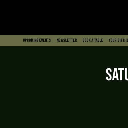
upcoming events
Newsletter
book a table
Your Birthd
Sat