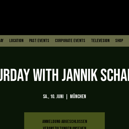
ay
Location
PAST EVENTS
Corporate Events
Televesion
Shop
urday with Jannik Scha
Sa., 10. Juni
  |  
München
Anmeldung abgeschlossen
Veranstaltungen ansehen