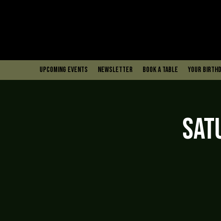
upcoming events
Newsletter
book a table
Your Birthd
Sat