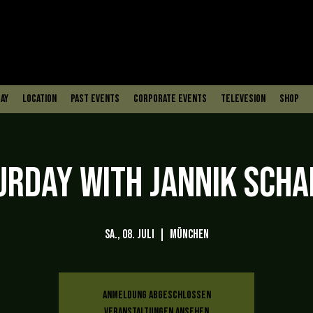
ay
Location
PAST EVENTS
Corporate Events
Televesion
Shop
urday with Jannik Scha
Sa., 08. Juli
  |  
München
Anmeldung abgeschlossen
Veranstaltungen ansehen