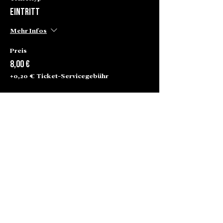
Eintritt
Mehr Infos
Preis
8,00 €
+0,20 € Ticket-Servicegebühr
Alte Börse Passage
Lenbachplatz 2a