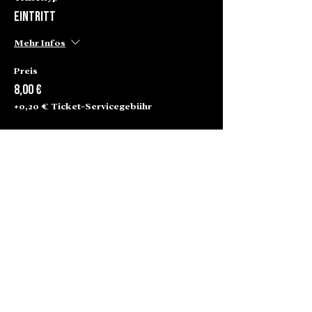
Eintritt
Mehr Infos
Preis
8,00 €
+0,20 € Ticket-Servicegebühr
Alte Börse Passage
Lenbachplatz 2a