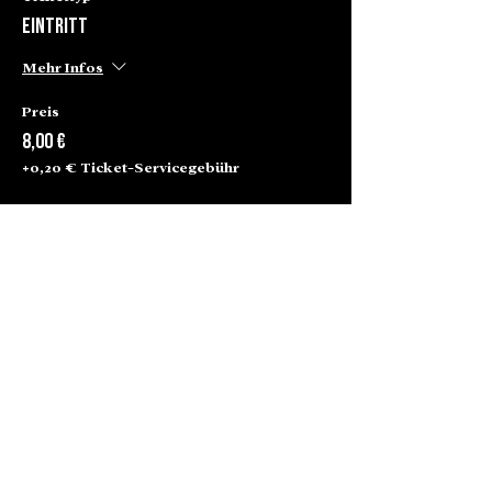
Eintritt
Mehr Infos
Preis
8,00 €
+0,20 € Ticket-Servicegebühr
Alte Börse Passage
Lenbachplatz 2a