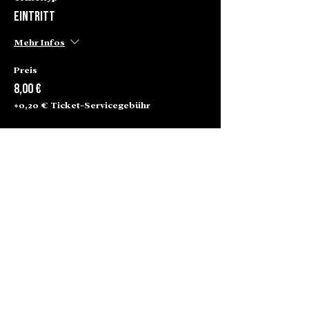
Eintritt
Mehr Infos
Preis
8,00 €
+0,20 € Ticket-Servicegebühr
Alte Börse Passage
Lenbachplatz 2a