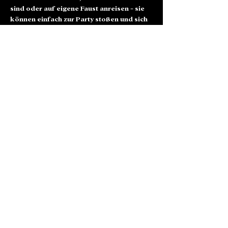
sind oder auf eigene Faust anreisen - sie 
können einfach zur Party stoßen und sich 
dem Spaß anschließen.
Toni Alm geht bis 23:00 Uhr, danach geht 
es für die noch stehen können zur 
Afterparty ins Lenbachs. 
DRESSCODE: SCHICKERIA SKIING / 
RETRO SKIING
Alte Börse Passage
Lenbachplatz 2a