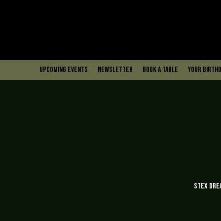
upcoming events
Newsletter
book a table
Your Birthd
Stex Dre