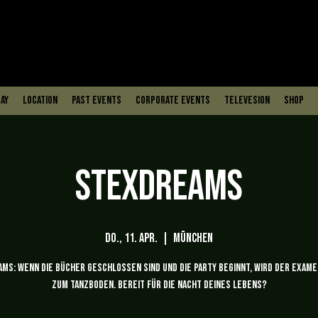
ay
Location
PAST EVENTS
Corporate Events
Televesion
Shop
StexDreams
Do., 11. Apr.
  |  
München
ams: Wenn die Bücher geschlossen sind und die Party beginnt, wird der Exam
zum Tanzboden. Bereit für die Nacht deines Lebens?