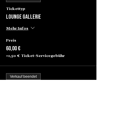
Tickettyp
Lounge Gallerie
Mehr Infos
Preis
60,00 €
+1,50 € Ticket-Servicegebühr
Verkauf beendet
Tickettyp
Stehtisch
Mehr Infos
Preis
15,00 €
+0,38 € Ticket-Servicegebühr