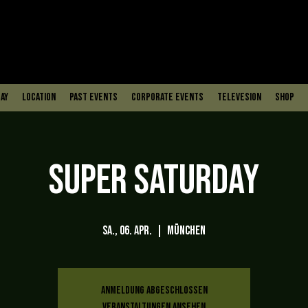
ay
Location
PAST EVENTS
Corporate Events
Televesion
Shop
Super Saturday
Sa., 06. Apr.
  |  
München
Anmeldung abgeschlossen
Veranstaltungen ansehen