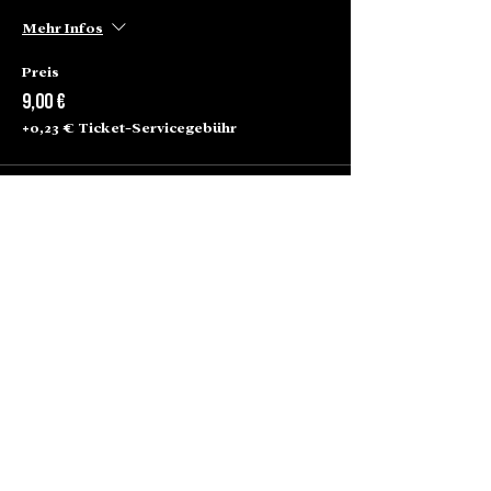
Mehr Infos
Preis
9,00 €
+0,23 € Ticket-Servicegebühr
Alte Börse Passage
Lenbachplatz 2a