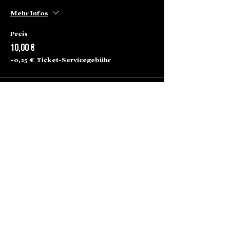
Mehr Infos
Preis
10,00 €
+0,25 € Ticket-Servicegebühr
Alte Börse Passage
Lenbachplatz 2a