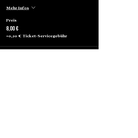
Mehr Infos
Preis
8,00 €
+0,20 € Ticket-Servicegebühr
Alte Börse Passage
Lenbachplatz 2a