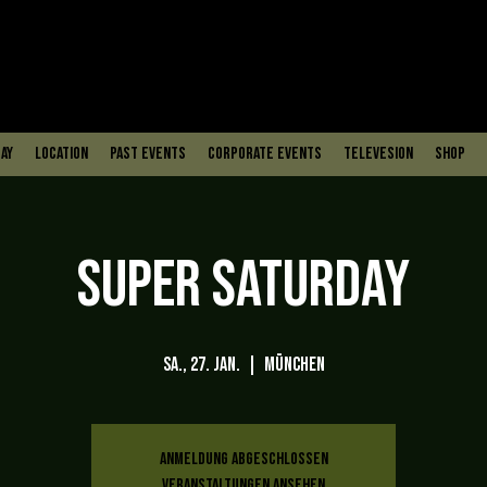
ay
Location
PAST EVENTS
Corporate Events
Televesion
Shop
Super Saturday
Sa., 27. Jan.
  |  
München
Anmeldung abgeschlossen
Veranstaltungen ansehen